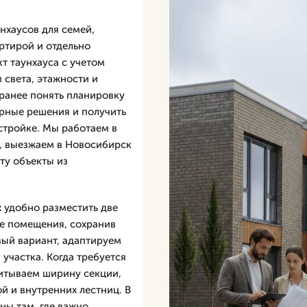
нхаусов для семей,
ртирой и отдельно
т таунхауса с учетом
 света, этажности и
аранее понять планировку
ерные решения и получить
стройке. Мы работаем в
, выезжаем в Новосибирск
ту объекты из
х удобно разместить две
ые помещения, сохранив
вый вариант, адаптируем
 участка. Когда требуется
читываем ширину секции,
ой и внутренних лестниц. В
ны там, где важно