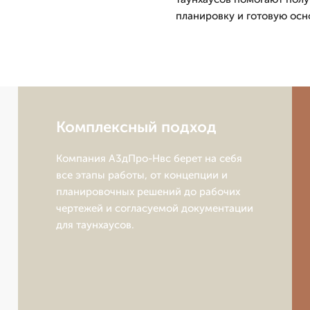
планировку и готовую осн
Комплексный подход
Компания А3дПро-Нвс берет на себя
все этапы работы, от концепции и
планировочных решений до рабочих
чертежей и согласуемой документации
для таунхаусов.