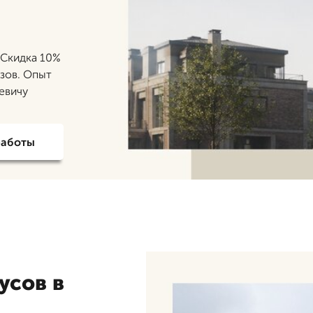
 Скидка 10%
азов. Опыт
евичу
работы
усов в