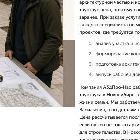
архитектурной частью и к
таунхаус цена, поэтому с
заранее. При заказе услуг
каждого специалиста не м
проектов, где требуется то
анализ участка и и
формирование конц
подготовка архитек
выпуск рабочей до
Компания А3дПро-Нвс рабо
таунхауса в Новосибирск 
жизни семьи. Мы работаем
Васильевич, а по деталям 
Цена рассчитывается после
если нужен не только архи
для строительства. В Нов
таунхаусов помогают полу