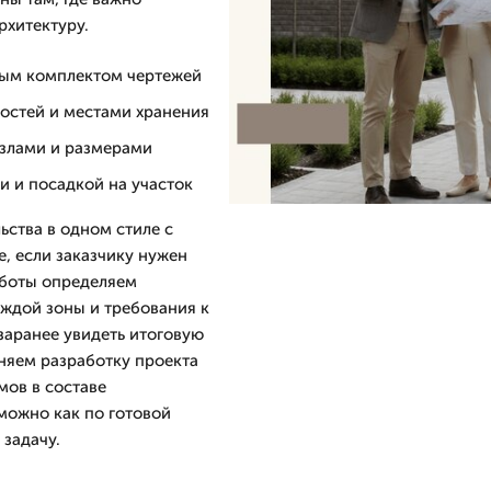
рхитектуру.
лным комплектом чертежей
гостей и местами хранения
узлами и размерами
и и посадкой на участок
ьства в одном стиле с
, если заказчику нужен
аботы определяем
ждой зоны и требования к
заранее увидеть итоговую
няем разработку проекта
мов в составе
 можно как по готовой
 задачу.