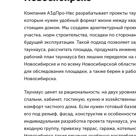
Компания А3дПро-Нвс разрабатывает проекты тау
которым нужен удобный формат жизни между ква
стоящим домом. Мы создаем архитектурный проек
участка, норм строительства, посадки по сторонам
будущей эксплуатации. Такой подход позволяет з
таунхауса, рассчитать площадь, продумать инжен
рабочий план таунхауса без лишних переделок на 
Новосибирске и по всему Новосибирской области
для обследования площадки, а также берем в рабо
Новосибирска.
Таунхаус ценят за рациональность: на двух уровня
спальни, кабинет, гостиную, кухню и хозяйственн
комфорт частного дома. Если нужен готовый базо
его под рельеф, фасад, конструктив и особенности
индивидуальная разработка проекта таунхауса, у
входную группу, привязку террас, гаража, котельн
Новосибирск такие решения особенно востребова