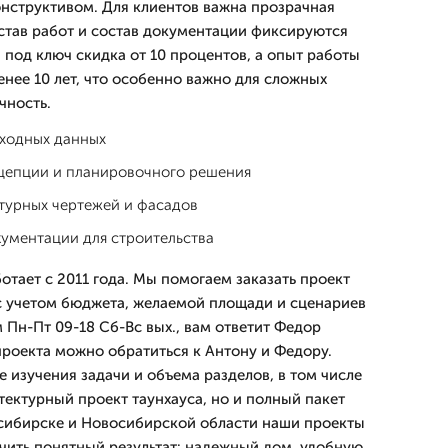
онструктивом. Для клиентов важна прозрачная
остав работ и состав документации фиксируются
и под ключ скидка от 10 процентов, а опыт работы
енее 10 лет, что особенно важно для сложных
чность.
сходных данных
епции и планировочного решения
турных чертежей и фасадов
кументации для строительства
тает с 2011 года. Мы помогаем заказать проект
с учетом бюджета, желаемой площади и сценариев
 Пн-Пт 09-18 Сб-Вс вых., вам ответит Федор
проекта можно обратиться к Антону и Федору.
 изучения задачи и объема разделов, в том числе
тектурный проект таунхауса, но и полный пакет
осибирске и Новосибирской области наши проекты
чить понятный результат: надежный дом, удобную