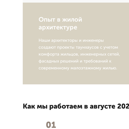
Опыт в жилой
архитектуре
Наши архитекторы и инженеры
создают проекты таунхаусов с учетом
комфорта жильцов, инженерных сетей,
фасадных решений и требований к
современному малоэтажному жилью.
Как мы работаем в августе 202
01