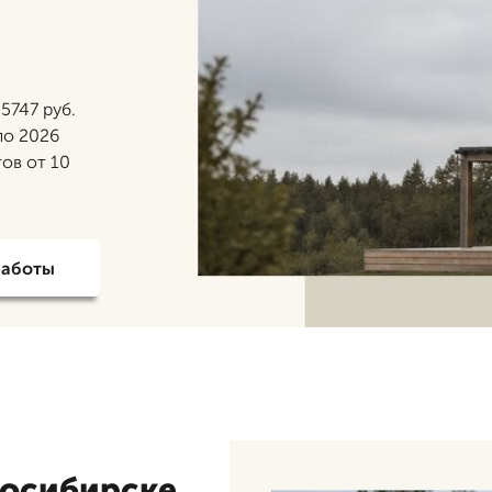
5747 руб.
по 2026
ов от 10
работы
восибирске