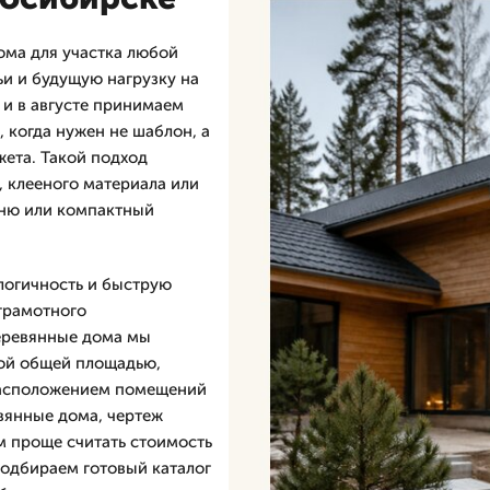
ма для участка любой
ьи и будущую нагрузку на
 и в августе принимаем
 когда нужен не шаблон, а
жета. Такой подход
, клееного материала или
аню или компактный
логичность и быструю
 грамотного
деревянные дома мы
ой общей площадью,
расположением помещений
вянные дома, чертеж
м проще считать стоимость
подбираем готовый каталог