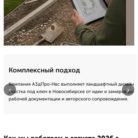
Комплексный подход
Компания А3дПро-Нвс выполняет ландшафтный дизайн
‹
›
участка под ключ в Новосибирске от идеи и замеров до
рабочей документации и авторского сопровождения.