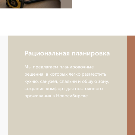
Рациональная планировка
Мы предлагаем планировочные
решения, в которых легко разместить
кухню, санузел, спальни и общую зону,
сохранив комфорт для постоянного
проживания в Новосибирске.