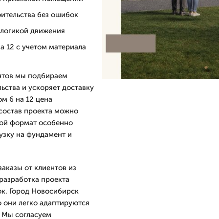
оительства без ошибок
 логикой движения
а 12 с учетом материала
антов мы подбираем
ьства и ускоряет доставку
м 6 на 12 цена
 состав проекта можно
кой формат особенно
рузку на фундамент и
аказы от клиентов из
разработка проекта
ок. Город Новосибирск
о они легко адаптируются
. Мы согласуем