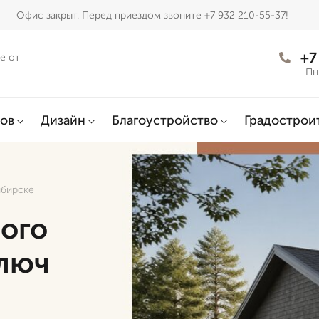
Офис закрыт. Перед приездом звоните +7 932 210-55-37!
+7
е от
Пн
ов
Дизайн
Благоустройство
Градострои
ибирске
ого
ключ