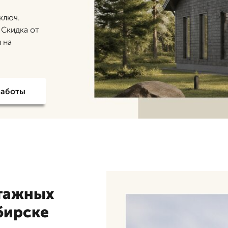
ключ.
 Скидка от
 на
работы
тажных
бирске