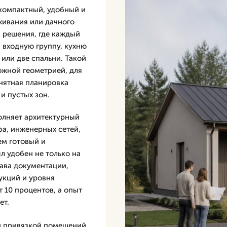
 компактный, удобный и
ивания или дачного
 решения, где каждый
 входную группу, кухню
 или две спальни. Такой
ожной геометрией, для
нятная планировка
и пустых зон.
олняет архитектурный
фа, инженерных сетей,
ем готовый и
 удобен не только на
тава документации,
укций и уровня
т 10 процентов, а опыт
ет.
ой привязкой помещений