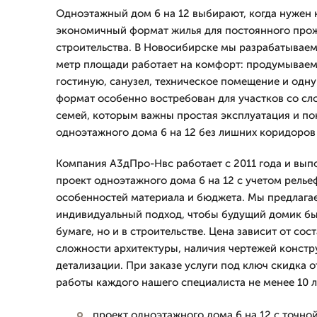
Одноэтажный дом 6 на 12 выбирают, когда нужен
экономичный формат жилья для постоянного прож
строительства. В Новосибирске мы разрабатываем
метр площади работает на комфорт: продумываем
гостиную, санузел, техническое помещение и одну
формат особенно востребован для участков со сл
семей, которым важны простая эксплуатация и по
одноэтажного дома 6 на 12 без лишних коридоров 
Компания А3дПро-Нвс работает с 2011 года и вып
проект одноэтажного дома 6 на 12 с учетом релье
особенностей материала и бюджета. Мы предлага
индивидуальный подход, чтобы будущий домик был
бумаге, но и в строительстве. Цена зависит от сос
сложности архитектуры, наличия чертежей констр
детализации. При заказе услуги под ключ скидка о
работы каждого нашего специалиста не менее 10 л
проект одноэтажного дома 6 на 12 с точн