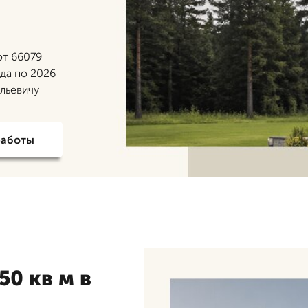
от 66079
ода по 2026
ильевичу
работы
0 кв м в