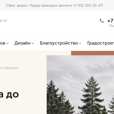
Офис закрыт. Перед приездом звоните +7 932 210-55-37!
+7
е от
Пн
ов
Дизайн
Благоустройство
Градострои
восибирске
а до