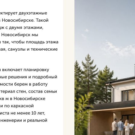
ектирует двухэтажные
в Новосибирске. Такой
ж с двумя этажами,
В Новосибирск мы
 так, чтобы площадь этажа
ная, санузлы и технические
м включает планировку
вные решения и подробный
имости берем в работу
териал стен, состав семьи
 кв м в Новосибирске
ли по каркасной
ста не менее 10 лет,
инженерии и реальной