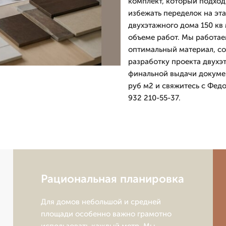
комплект, который подход
избежать переделок на эт
двухэтажного дома 150 кв
объеме работ. Мы работае
оптимальный материал, со
разработку проекта двухэт
финальной выдачи докумен
руб м2 и свяжитесь с Фед
932 210-55-37.
Рациональная планировка
Для домов небольшой и средней
площади особенно важно грамотно