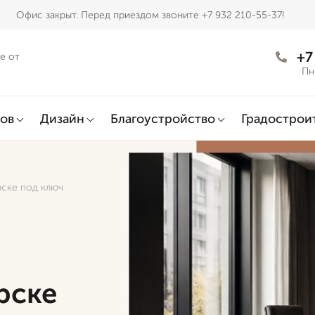
Офис закрыт. Перед приездом звоните +7 932 210-55-37!
+7
е от
Пн
ов
Дизайн
Благоустройство
Градострои
рске под ключ
рске