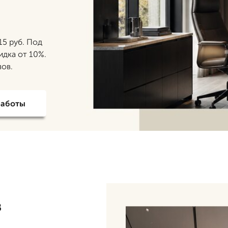
15 руб. Под
идка от 10%.
зов.
работы
в