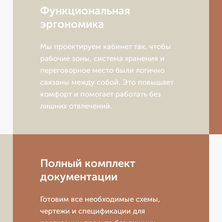
Функциональная
эргономика
Мы проектируем кабинет так, чтобы
рабочие зоны, система хранения и
переговорное место были логично
связаны между собой. Это повышает
комфорт и помогает работать без
лишних отвлечений.
Полный комплект
документации
Готовим все необходимые схемы,
чертежи и спецификации для