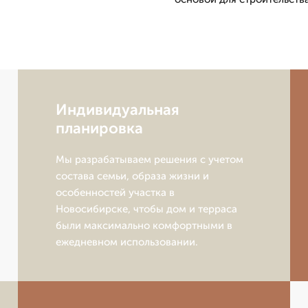
Индивидуальная
планировка
Мы разрабатываем решения с учетом
состава семьи, образа жизни и
особенностей участка в
Новосибирске, чтобы дом и терраса
были максимально комфортными в
ежедневном использовании.