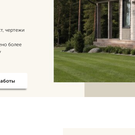
кт, чертежи
ено более
у
работы