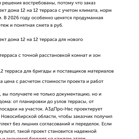
 решения востребованы, потому что заказ
ект дома 12 на 12 терраса с учетом климата, норм
и. В 2026 году особенно ценятся продуманная
теж и понятная смета в руб.
кт дома 12 на 12 терраса для нового
 терраса с точной расстановкой комнат и зон
12 терраса для бригады и поставщиков материалов
са цена с расчетом стоимости проекта и работ
 вы получаете не только документацию, но и
ома: от планировки до узлов террасы, от
осадки на участок. А3дПро-Нвс проектирует
в Новосибирской области, чтобы заказчик получил
плект без лишних согласований и переделок. Если
зультат, такой проект становится надежной
а и экономит бюджет на каждом этапе.