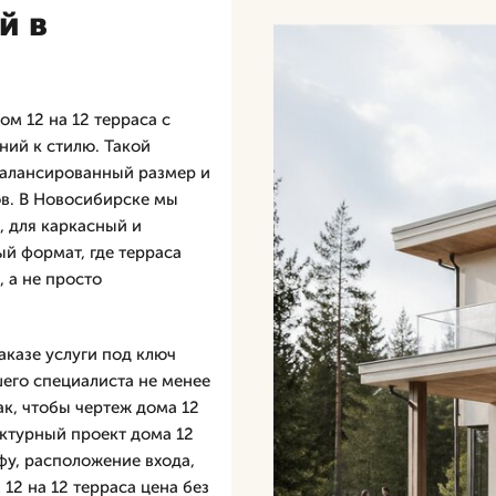
й в
м 12 на 12 терраса с
ний к стилю. Такой
балансированный размер и
в. В Новосибирске мы
, для каркасный и
й формат, где терраса
 а не просто
аказе услуги под ключ
шего специалиста не менее
ак, чтобы чертеж дома 12
ектурный проект дома 12
ефу, расположение входа,
12 на 12 терраса цена без