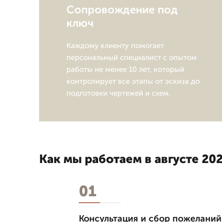
Сопровождение под
ключ
Каждому клиенту помогает
персональный специалист с опытом
работы не менее 10 лет, который
контролирует все этапы от эскиза до
подготовки чертежей и схем.
Как мы работаем в августе 202
01
Консультация и сбор пожеланий