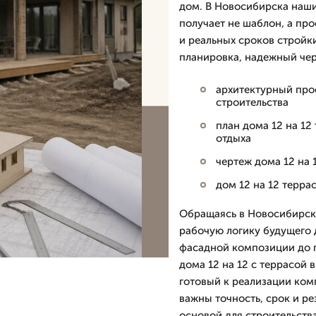
дом. В Новосибирска наши
получает не шаблон, а про
и реальных сроков стройк
планировка, надежный чер
архитектурный прое
строительства
план дома 12 на 12
отдыха
чертеж дома 12 на 
дом 12 на 12 терра
Обращаясь в Новосибирск,
рабочую логику будущего д
фасадной композиции до п
дома 12 на 12 с террасой 
готовый к реализации ком
важны точность, срок и ре
основой для строительств