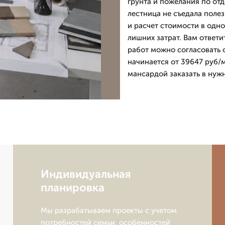
грунта и пожелания по от
лестница не съедала полез
и расчет стоимости в одн
лишних затрат. Вам ответи
работ можно согласовать 
начинается от 39647 руб/м
мансардой заказать в нуж
Индивидуальная
планировка
Мы разрабатываем проекты с учетом
потребностей семьи, особенностей