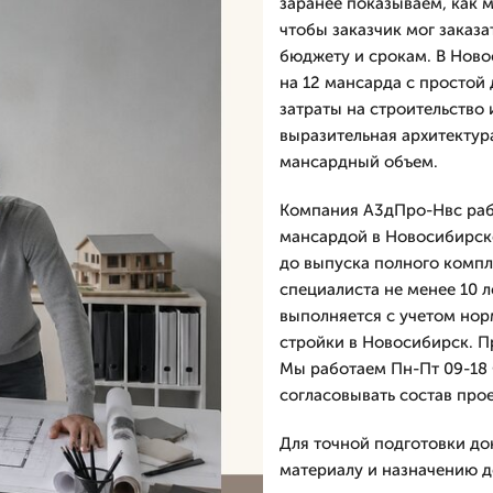
заранее показываем, как 
чтобы заказчик мог заказа
бюджету и срокам. В Ново
на 12 мансарда с простой
затраты на строительство 
выразительная архитектур
мансардный объем.
Компания А3дПро-Нвс рабо
мансардой в Новосибирске
до выпуска полного компл
специалиста не менее 10 л
выполняется с учетом нор
стройки в Новосибирск. Пр
Мы работаем Пн-Пт 09-18 С
согласовывать состав прое
Для точной подготовки до
материалу и назначению д