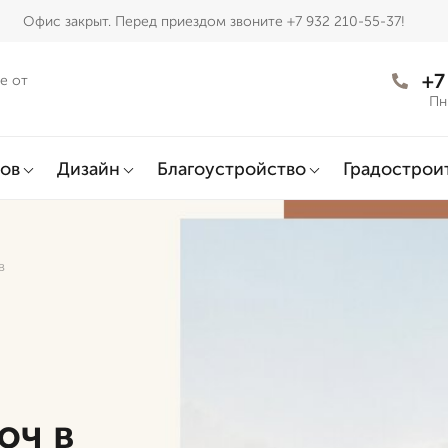
Офис закрыт. Перед приездом звоните +7 932 210-55-37!
+7
е от
Пн
ов
Дизайн
Благоустройство
Градострои
в
юч в