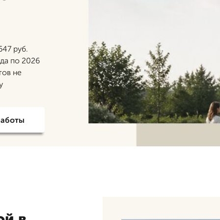
647 руб.
ода по 2026
тов не
у
работы
ой в