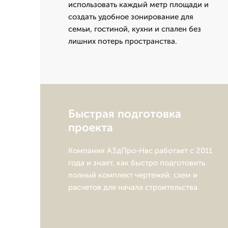
использовать каждый метр площади и
создать удобное зонирование для
семьи, гостиной, кухни и спален без
лишних потерь пространства.
Быстрая подготовка
проекта
Компания А3дПро-Нвс работает с 2011
года и знает, как быстро подготовить
полный комплект чертежей, схем и
расчетов для начала строительства.