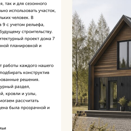
, так и для сезонного
ьно использовать участок,
ьких человек. В
 9 с учетом рельефа,
 будущему строительству.
итектурный проект дома 7
анной планировкой и
ыт работы каждого нашего
 подбирать конструктив
рованные решения.
турный раздел,
й, кровли и узлы,
могаем рассчитать
 цена была прозрачной и
мьи