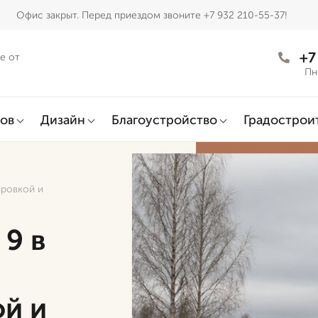
Офис закрыт. Перед приездом звоните +7 932 210-55-37!
+7
е от
Пн
ов
Дизайн
Благоустройство
Градострои
ировкой и
 9 в
д
ой и