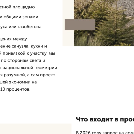
лезной площадью
и и общими зонами
руса или газобетона
щения между
ние санузла, кухни и
й привязкой к участку, мы
 по сторонам света и
т рациональной геометрии
я разумной, а сам проект
йшей экономии на
 10 процентов.
Что входит в про
В 2026 году запрос на дом