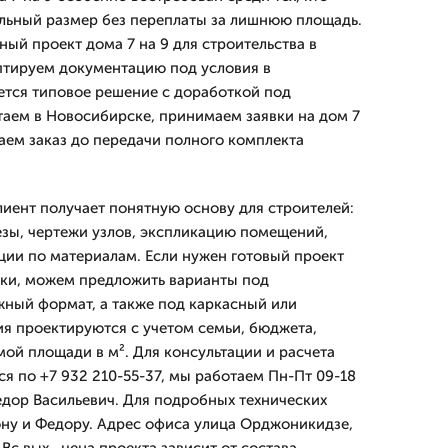
льный размер без переплаты за лишнюю площадь.
ый проект дома 7 на 9 для строительства в
птируем документацию под условия в
ется типовое решение с доработкой под
таем в Новосибирске, принимаем заявки на дом 7
даем заказ до передачи полного комплекта
лиент получает понятную основу для строителей:
езы, чертежи узлов, экспликацию помещений,
ии по материалам. Если нужен готовый проект
йки, можем предложить варианты под
ный формат, а также под каркасный или
я проектируются с учетом семьи, бюджета,
мой площади в м². Для консультации и расчета
ся по +7 932 210-55-37, мы работаем Пн-Пт 09-18
Федор Васильевич. Для подробных технических
ону и Федору. Адрес офиса улица Орджоникидзе,