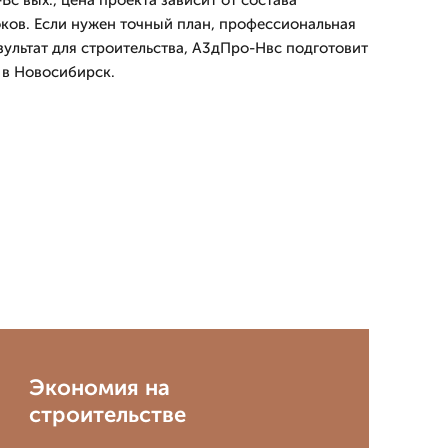
Вс вых., цена проекта зависит от состава
оков. Если нужен точный план, профессиональная
зультат для строительства, А3дПро-Нвс подготовит
 в Новосибирск.
Экономия на
строительстве