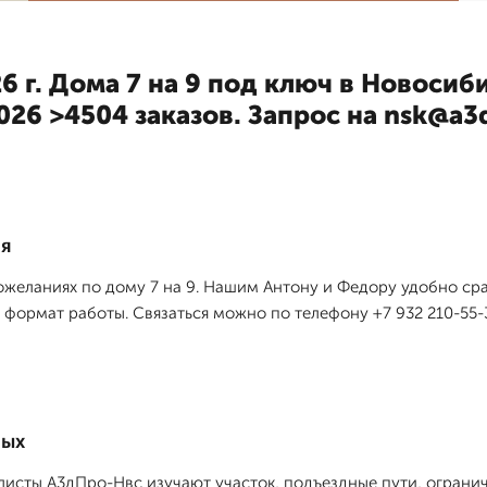
6 г. Дома 7 на 9 под ключ в Новосиб
2026 >4504 заказов. Запрос на nsk@a
ия
ожеланиях по дому 7 на 9. Нашим Антону и Федору удобно сраз
ормат работы. Связаться можно по телефону +7 932 210-55-3
ных
исты А3дПро-Нвс изучают участок, подъездные пути, ограниче