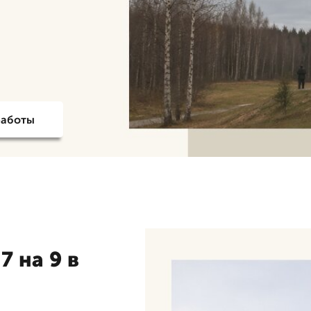
работы
 на 9 в