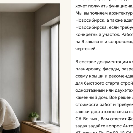
хочет получить функциона
Мы выполняем архитектурн
Новосибирск, а также ада
Новосибирска, если требу
конкретный участок. Рабо
на 9 заказать и сопровож
чертежей.
В составе документации к
планировку, фасады, разр
схему крыши и рекомендац
для быстрого старта стро
одноэтажный или двухэтаж
каменный дом. Все решени
стоимости работ и требуе
заявки достаточно связать
Сб-Вс вых., Вам ответит 
задач задайте вопрос Ант