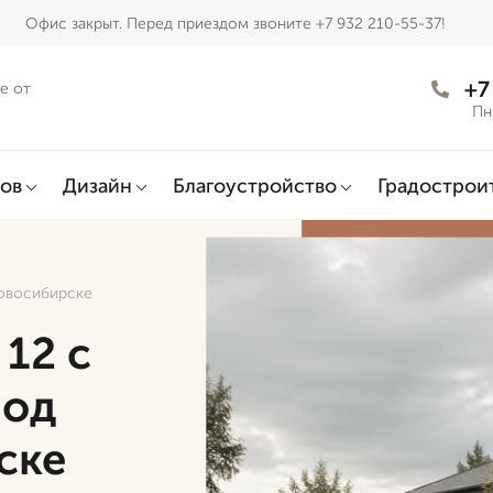
Офис закрыт. Перед приездом звоните +7 932 210-55-37!
+7
е от
Пн
ов
Дизайн
Благоустройство
Градострои
Новосибирске
 12 с
под
ске