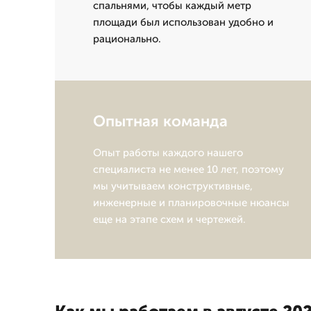
спальнями, чтобы каждый метр
площади был использован удобно и
рационально.
Опытная команда
Опыт работы каждого нашего
специалиста не менее 10 лет, поэтому
мы учитываем конструктивные,
инженерные и планировочные нюансы
еще на этапе схем и чертежей.