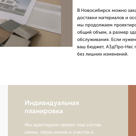
В Новосибирск можно зака
доставки материалов и осо
мы продолжаем проектиров
общий объем, а размер зд
обслуживания. Если нужен
ваш бюджет, А3дПро-Нвс п
без лишних изменений.
Индивидуальная
планировка
Мы адаптируем проект под состав
семьи, образ жизни и участок в