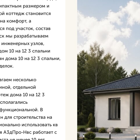
омпактным размером и
й коттедж становится
на комфорт, а
я под участок, состав
ск мы разрабатываем
, инженерных узлов,
ом 10 на 12 3 спальни
н дома 10 на 12 3 спальни,
делок.
лагаем несколько
тиной, отдельной
теж дома 10 на 12 3
асполагались
 функциональной. В
 для строительства на
ионально использовать кв
ия А3дПро-Нвс работает с
ста не менее 10 лет.