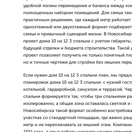
удобной логики перемещения и баланса между к
полноценным набором помещений. Для семьи тако
практичным решением, где каждый метр работает 
одноэтажный или двухэтажный формат подбираетс
семьи и привычный сценарий жизни. В Новосибир
проект дома 10 на 12 3 спальни с учетом габариты
будущей отделки и бюджета строительства. Такой д
проект позволяет получить не только понятный пла
но и точные чертежи для стройки без лишних пере
Если нужен дом 10 на 12 3 спальни план, мы пред
планировок дома 10 на 12 3 спальни: с кухней гос
котельной, гардеробной, санузлом и террасой. Чер
спальни формируется так, чтобы три спальнями р
изолированно, а общая зона оставалась светлой и
Новосибирска такой формат особенно востребован
участках со стандартной площадью, где важно рац
метр и не переплачивать за лишний этаж. Компан
2011 года, а опыт работы каждого нашего специали