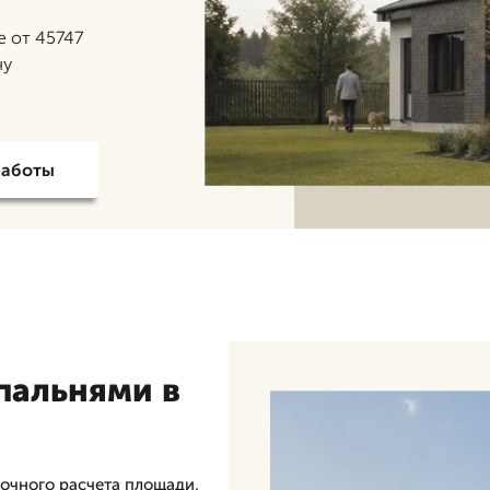
е от 45747
чу
работы
спальнями в
точного расчета площади,