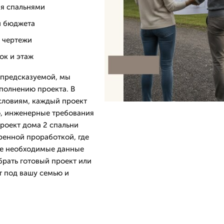
мя спальнями
и бюджета
 чертежи
ок и этаж
 предсказуемой, мы
полнению проекта. В
условиям, каждый проект
о, инженерные требования
проект дома 2 спальни
ренной проработкой, где
все необходимые данные
рать готовый проект или
т под вашу семью и