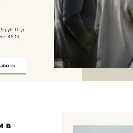
9 руб. Под
ено 4504
работы
и в